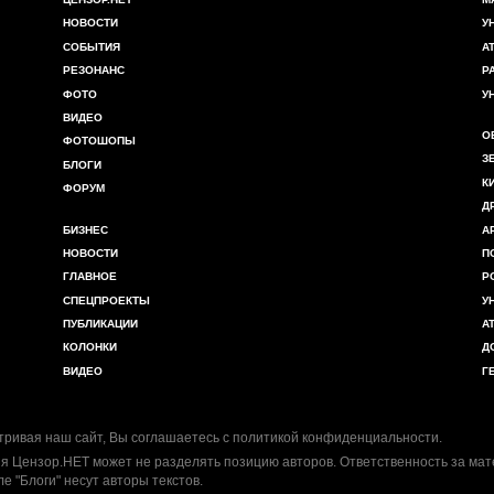
НОВОСТИ
У
СОБЫТИЯ
А
РЕЗОНАНС
Р
ФОТО
У
ВИДЕО
О
ФОТОШОПЫ
З
БЛОГИ
К
ФОРУМ
Д
БИЗНЕС
А
НОВОСТИ
П
ГЛАВНОЕ
Р
СПЕЦПРОЕКТЫ
У
ПУБЛИКАЦИИ
А
КОЛОНКИ
Д
ВИДЕО
Г
ривая наш сайт, Вы соглашаетесь с
политикой конфиденциальности
.
я Цензор.НЕТ может не разделять позицию авторов. Ответственность за ма
ле "Блоги" несут авторы текстов.