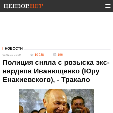
НОВОСТИ
10 938
196
03.07.19 01:29
Полиция сняла с розыска экс-
нардепа Иванющенко (Юру
Енакиевского), - Тракало