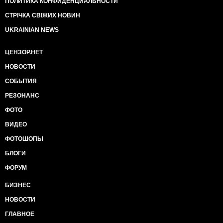
ПОЛИТИКА КОНФИДЕНЦИАЛЬНОСТИ
Дело в том, что признание вины со стороны
СТРІЧКА СВІЖИХ НОВИН
Украины поставило бы крест на всех дальнейших
UKRAINIAN NEWS
судебных процессах в международных инстанциях
по аннексии Крыма. Поскольку есть понятие
правовой доктрины противоречивого поведения.
ЦЕНЗОР.НЕТ
НОВОСТИ
Дальше дело техники.
СОБЫТИЯ
Мол смотрите, Украина признала вину моряков, то
РЕЗОНАНС
есть признала в Крыму границу РФ, то есть
признала Крым территорией РФ, и если сама
ФОТО
Украина признала, то почему же не признавать
ВИДЕО
другим?
ФОТОШОПЫ
Кстати это детский фокус - его можно школьнику
БЛОГИ
объяснить. Я не удивлюсь, что в обмен на наших
пленных Зеленский признает, что это Украина
ФОРУМ
агрессор на Донбассе.
БИЗНЕС
Поведением, которое противоречит
НОВОСТИ
добросовестности и честности в деловой и
договорной практике, является, в частности,
ГЛАВНОЕ
поведение, не соответствующее предыдущим