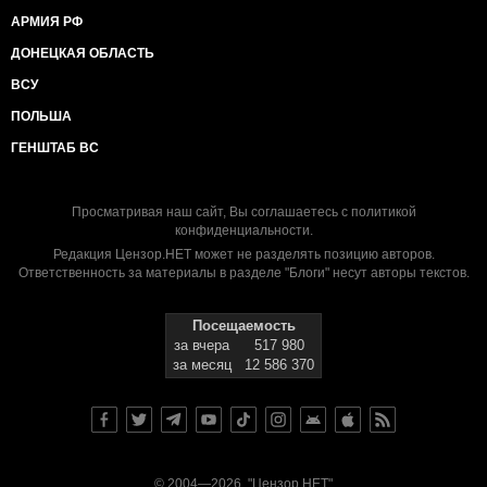
таком раскладе до конца 2020 года Зеленский
АРМИЯ РФ
сольет Украину.
ДОНЕЦКАЯ ОБЛАСТЬ
Друзья, поймите одно, команде ЗЕ наплевать на
ВСУ
Украину.
ПОЛЬША
У низ задача попроще - как можно быстрее ограбить
ГЕНШТАБ ВС
страну, задержавшись у власти подольше и все.
Не зря рука с булавой у Хмельницкого на днях
Просматривая наш сайт, Вы соглашаетесь с
политикой
обвалилась.
конфиденциальности
.
То, что происходит вокруг Крыма это только начало.
Редакция Цензор.НЕТ может не разделять позицию авторов.
Ответственность за материалы в разделе "Блоги" несут авторы текстов.
Виктор Шевчук.
Посещаемость
за вчера
517 980
за месяц
12 586 370
© 2004—2026, "Цензор.НЕТ"