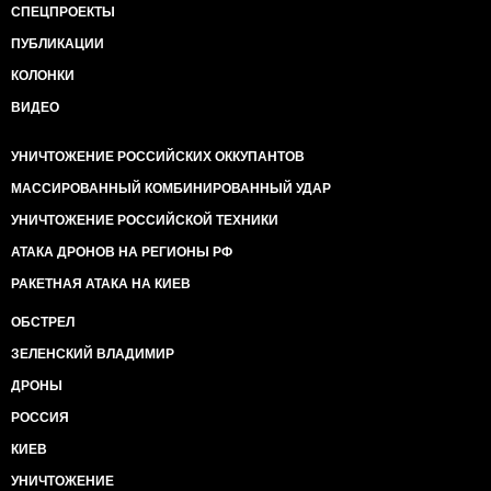
СПЕЦПРОЕКТЫ
заявлениям или поведению сторон.
ПУБЛИКАЦИИ
Проще говоря Украина больше не смогла бы
КОЛОНКИ
утверждать, что не нарушала границу РФ (!).
ВИДЕО
Фактически это признание потери Крыма! Зеленский
под аккомпанемент Медведчука и МИД России на
УНИЧТОЖЕНИЕ РОССИЙСКИХ ОККУПАНТОВ
это согласился. Но тут на пути возник достаточно
умный дипломат Климкин, который нотой МИДа
МАССИРОВАННЫЙ КОМБИНИРОВАННЫЙ УДАР
Украины смог этот процесс остановить.
УНИЧТОЖЕНИЕ РОССИЙСКОЙ ТЕХНИКИ
При этом премьер-министр Гройсман оказался
АТАКА ДРОНОВ НА РЕГИОНЫ РФ
полным идиотом и ради своих политически,
РАКЕТНАЯ АТАКА НА КИЕВ
фактически поддержав гидранта.
ОБСТРЕЛ
Что будет дальше? Я думаю, что если снимут
Климкина и ряд других умных людей еще из
ЗЕЛЕНСКИЙ ВЛАДИМИР
прошлой команды, которую собирал несколько лет
ДРОНЫ
Порошенко к концу 2020 года Крым полностью
сольют России.
РОССИЯ
КИЕВ
Видимо уже существует какая-то договоренность.
Но это если Украина еще переживет 2020 год. При
УНИЧТОЖЕНИЕ