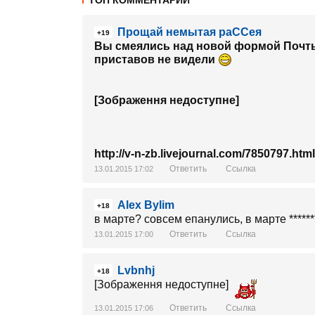
ТОП КОММЕНТАРИИ
Прощай немытая раССея
+19
Вы смеялись над новой формой Почт
приставов не видели
[Зображення недоступне]
http://v-n-zb.livejournal.com/7850797.html
Ответить
Ссылка
13.01.2015 17:02
Alex Bylim
+18
в марте? совсем епанулись, в марте *****
Ответить
Ссылка
13.01.2015 17:00
Lvbnhj
+18
[Зображення недоступне]
Ответить
Ссылка
13.01.2015 17:06