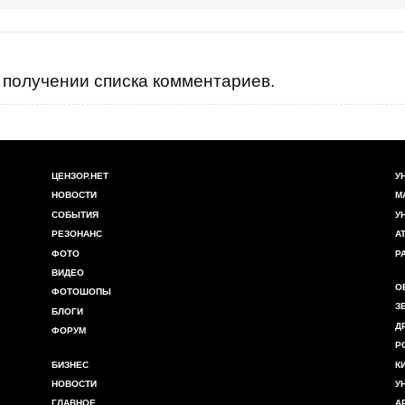
получении списка комментариев.
ЦЕНЗОР.НЕТ
У
НОВОСТИ
М
СОБЫТИЯ
У
РЕЗОНАНС
А
ФОТО
Р
ВИДЕО
О
ФОТОШОПЫ
З
БЛОГИ
Д
ФОРУМ
Р
БИЗНЕС
К
НОВОСТИ
У
ГЛАВНОЕ
А