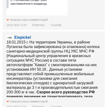
показать весь комментарий
Ответить
Ссылка
19.01.2015 17:03
Eispickel
+16
18.01.2015 г. На территории Украины, в районе
Луганска была зафиксирована (и атакована) колона
санитарно-медицинской группы НЦ УКС МЧС РФ
(Национальный центр управления в кризисных
ситуациях МЧС России) в составе пяти
автоплатформ "Камаз" с смонтированными на них
установками ИН 50.1К . Данные установки
представляют собой промышленные мобильные
инсинераторы (установки для сжигания
биологических отходов) с однократной загрузкой
материала до 3 т и производительностью сжигания
200-300 кг в час.
Скорее всего руководство РФ
приняло решение не транспортировать тела
погибших военнослужащих РФ на территорию
показать весь комментарий
России, а утилизировать останки прямо на
Ответить
Ссылка
19.01.2015 17:01