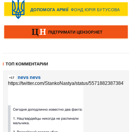
ТОП КОММЕНТАРИИ
nevs nevs
+17
https://twitter.com/StankoNastya/status/5571882387384770