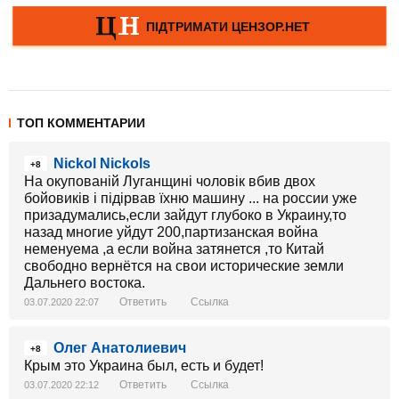
ТОП КОММЕНТАРИИ
Nickol Nickols
+8
На окупованій Луганщині чоловік вбив двох
бойовиків і підірвав їхню машину ... на россии уже
призадумались,если зайдут глубоко в Украину,то
назад многие уйдут 200,партизанская война
неменуема ,а если война затянется ,то Китай
свободно вернётся на свои исторические земли
Дальнего востока.
Ответить
Ссылка
03.07.2020 22:07
Олег Анатолиевич
+8
Крым это Украина был, есть и будет!
Ответить
Ссылка
03.07.2020 22:12