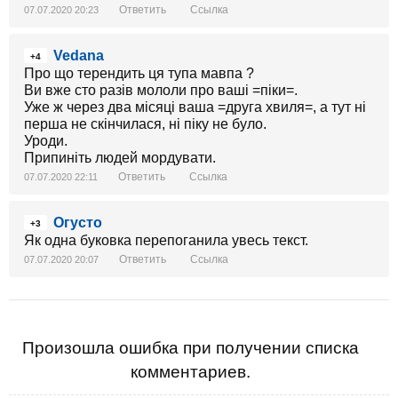
Ответить
Ссылка
07.07.2020 20:23
Vedana
+4
Про що терендить ця тупа мавпа ?
Ви вже сто разів мололи про ваші =піки=.
Уже ж через два місяці ваша =друга хвиля=, а тут ні
перша не скінчилася, ні піку не було.
Уроди.
Припиніть людей мордувати.
Ответить
Ссылка
07.07.2020 22:11
Огусто
+3
Як одна буковка перепоганила увесь текст.
Ответить
Ссылка
07.07.2020 20:07
Произошла ошибка при получении списка
комментариев.