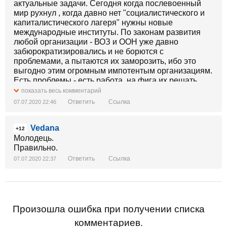
актуальные задачи. Сегодня когда послевоенный
мир рухнул , когда давно нет "социалистического и
капиталистического лагеря" нужны новые
международные институты. По законам развития
любой организации - ВОЗ и ООН уже давно
забюрократизировались и не борются с
проблемами, а пытаются их заморозить, ибо это
выгодно этим огромным импотентым организациям.
Есть проблемы - есть работа, на фига их решать.
показать весь комментарий
Ответить
Ссылка
07.07.2020 22:46
Vedana
+12
Молодець.
Правильно.
Ответить
Ссылка
07.07.2020 22:37
Произошла ошибка при получении списка
комментариев.