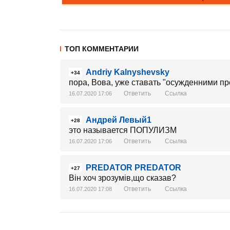
ТОП КОММЕНТАРИИ
Andriy Kalnyshevsky
+34
пора, Вова, уже ставать "осужденними п
Ответить
Ссылка
16.07.2020 17:06
Андрей Левый1
+28
это называется ПОПУЛИЗМ
Ответить
Ссылка
16.07.2020 17:06
PREDATOR PREDATOR
+27
Він хоч зрозумів,що сказав?
Ответить
Ссылка
16.07.2020 17:08