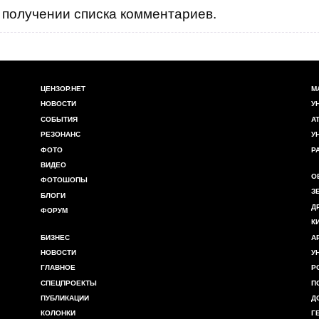
получении списка комментариев.
ЦЕНЗОР.НЕТ
М
НОВОСТИ
У
СОБЫТИЯ
А
РЕЗОНАНС
У
ФОТО
Р
ВИДЕО
О
ФОТОШОПЫ
З
БЛОГИ
Д
ФОРУМ
К
БИЗНЕС
А
НОВОСТИ
У
ГЛАВНОЕ
Р
СПЕЦПРОЕКТЫ
П
ПУБЛИКАЦИИ
Д
КОЛОНКИ
Г