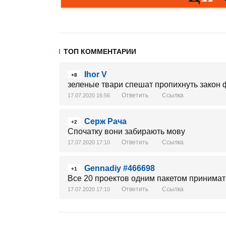
ТОП КОММЕНТАРИИ
Ihor V
+8
зеленые твари спешат пропихнуть закон
Ответить
Ссылка
17.07.2020 16:56
Серж Рача
+2
Спочатку вони забирають мову
Ответить
Ссылка
17.07.2020 17:10
Gennadiy #466698
+1
Все 20 проектов одним пакетом принимат
Ответить
Ссылка
17.07.2020 17:10