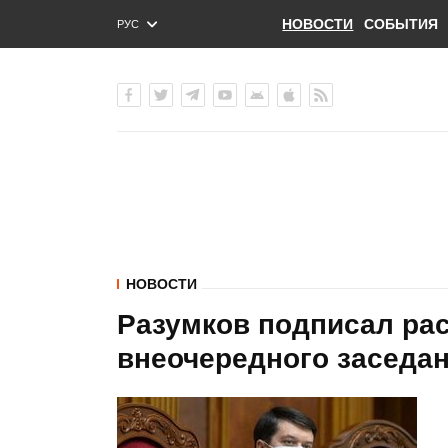
НОВОСТИ
СОБЫТИЯ
РУС
ENG
УКР
НОВОСТИ
Разумков подписал ра
внеочередного заседа