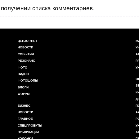
получении списка комментариев.
ЦЕНЗОР.НЕТ
М
НОВОСТИ
У
СОБЫТИЯ
А
РЕЗОНАНС
Р
ФОТО
У
ВИДЕО
О
ФОТОШОПЫ
З
БЛОГИ
К
ФОРУМ
Д
БИЗНЕС
П
НОВОСТИ
А
ГЛАВНОЕ
Р
СПЕЦПРОЕКТЫ
У
ПУБЛИКАЦИИ
А
КОЛОНКИ
Г