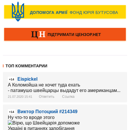
ТОП КОММЕНТАРИИ
Eispickel
+14
А Коломойша не хочет туда ехать
- патамушо швейцарцы выдадут его американцам...
Ответить
Ссылка
21.07.2020 15:41
Виктор Потоцкий #214349
+14
Ну что-то вроде этого