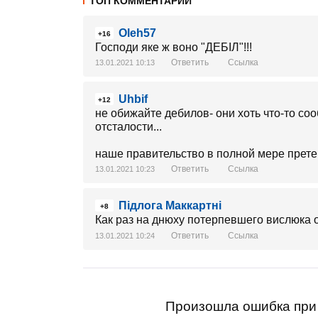
ТОП КОММЕНТАРИИ
Oleh57
+16
Господи яке ж воно "ДЕБІЛ"!!!
Ответить
Ссылка
13.01.2021 10:13
Uhbif
+12
не обижайте дебилов- они хоть что-то со
отсталости...
наше правительство в полной мере пре
Ответить
Ссылка
13.01.2021 10:23
Підлога Маккартні
+8
Как раз на днюху потерпевшего вислюка
Ответить
Ссылка
13.01.2021 10:24
Произошла ошибка при 