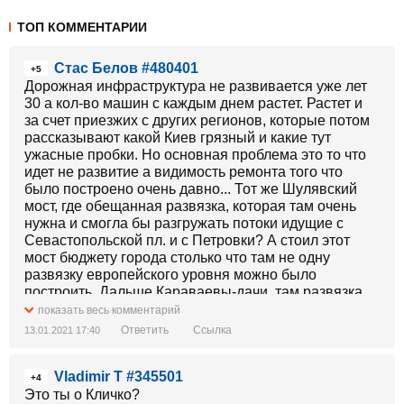
ТОП КОММЕНТАРИИ
Стас Белов #480401
+5
Дорожная инфраструктура не развивается уже лет
30 а кол-во машин с каждым днем растет. Растет и
за счет приезжих с других регионов, которые потом
рассказывают какой Киев грязный и какие тут
ужасные пробки. Но основная проблема это то что
идет не развитие а видимость ремонта того что
было построено очень давно... Тот же Шулявский
мост, где обещанная развязка, которая там очень
нужна и смогла бы разгружать потоки идущие с
Севастопольской пл. и с Петровки? А стоил этот
мост бюджету города столько что там не одну
развязку европейского уровня можно было
построить. Дальше Караваевы-дачи, там развязка
уже лет 20 напрашивается, видимо не выгодно это
показать весь комментарий
делать и будет стоить еще дороже чем Шулявский
Ответить
Ссылка
13.01.2021 17:40
мост.... И так можно продолжать до бесконечности...
Проблема одна - воровство из городского бюджета.
Vladimir T #345501
+4
Это ты о Кличко?