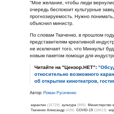
"Мое желание, чтобы люди вернулись
очередь беспокоит культурные заве
прогнозируемость. Нужно понимать, 
объяснил министр.
По словам Ткаченко, в прошлом год
представителям креативной индустр
не исключает того, что Минкульт бу
новым пакетом помощи для индустр
Читайте на "Цензор.НЕТ":
"Обсу
относительно возможного карант
об открытии кинотеатров, гости
Автор:
Роман Русиченко
карантин
(16729)
культура
(889)
Министерство 
Ткаченко Александр
(428)
COVID-19
(18613)
ко