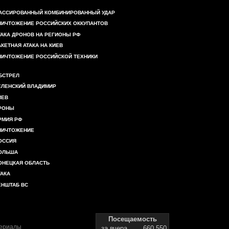
АССИРОВАННЫЙ КОМБИНИРОВАННЫЙ УДАР
НИЧТОЖЕНИЕ РОССИЙСКИХ ОККУПАНТОВ
ТАКА ДРОНОВ НА РЕГИОНЫ РФ
АКЕТНАЯ АТАКА НА КИЕВ
НИЧТОЖЕНИЕ РОССИЙСКОЙ ТЕХНИКИ
БСТРЕЛ
ЕЛЕНСКИЙ ВЛАДИМИР
ИЕВ
РОНЫ
РМИЯ РФ
НИЧТОЖЕНИЕ
ОССИЯ
ОЛЬША
ОНЕЦКАЯ ОБЛАСТЬ
ТАКА
ЕНШТАБ ВС
Посещаемость
териалы
за вчера
660 550