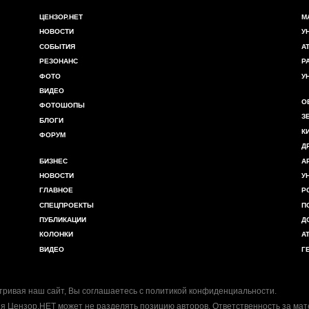
ЦЕНЗОР.НЕТ
М
НОВОСТИ
У
СОБЫТИЯ
А
РЕЗОНАНС
Р
ФОТО
У
ВИДЕО
О
ФОТОШОПЫ
З
БЛОГИ
К
ФОРУМ
Д
БИЗНЕС
А
НОВОСТИ
У
ГЛАВНОЕ
Р
СПЕЦПРОЕКТЫ
П
ПУБЛИКАЦИИ
Д
КОЛОНКИ
А
ВИДЕО
Г
ривая наш сайт, Вы соглашаетесь с
политикой конфиденциальности
.
я Цензор.НЕТ может не разделять позицию авторов. Ответственность за ма