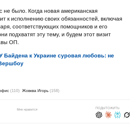
ас не было. Когда новая американская
т к исполнению своих обязанностей, включая
аря, соответствующих помощников и его
ни подхватят эту тему, и будем этот визит
авы ОП.
У Байдена к Украине суровая любовь: не
- Вершбоу
офис
(110)
Жовква Игорь
(158)
ПОДЫТОЖИТЬ:
Мне нравится