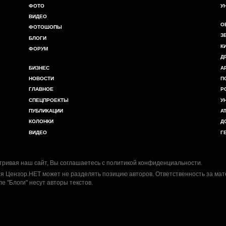
ФОТО
У
ВИДЕО
О
ФОТОШОПЫ
З
БЛОГИ
К
ФОРУМ
Д
БИЗНЕС
А
НОВОСТИ
П
ГЛАВНОЕ
Р
СПЕЦПРОЕКТЫ
У
ПУБЛИКАЦИИ
А
КОЛОНКИ
Д
ВИДЕО
Г
ривая наш сайт, Вы соглашаетесь с
политикой конфиденциальности
.
я Цензор.НЕТ может не разделять позицию авторов. Ответственность за ма
ле "Блоги" несут авторы текстов.