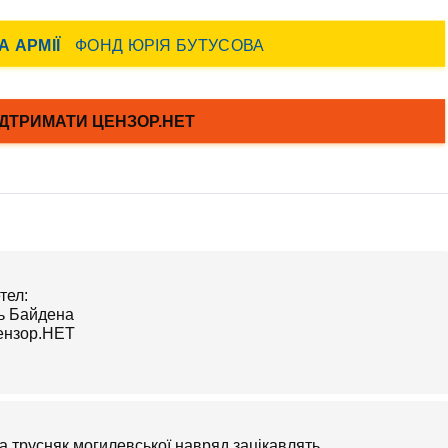
тел:
а трусняк могилевської навряд зацікавлять.