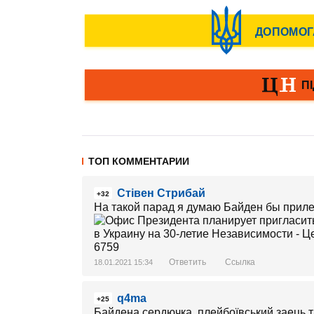
ТОП КОММЕНТАРИИ
Стівен Стрибай
+32
На такой парад я думаю Байден бы приле
Ответить
Ссылка
18.01.2021 15:34
q4ma
+25
Байдена сердючка, плейбоївський заець т