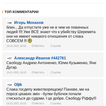
ТОП КОММЕНТАРИИ
Игорь Монахов
+18
блин... Да отпустите уже не в чем не повинных
людей !!!! Уже ВСЕ знают что к убийству Шеремета
они не имеют никакого отношения от слова
СОВСЕМ !!!
Ответить
Ссылка
19.01.2021 16:02
Александр Иванов #442761
+17
Свободу Андрею Антоненко, Юлии Кузьменко, Яне
Дугар.
Ответить
Ссылка
19.01.2021 16:03
Oljik
+14
Слава госдепу животворящєму! Панове, ми на
порозі цікавих змін - булки бубочок почали
стискаться до судоми. І це добре. Свободу Ріффу!!!
Ответить
Ссылка
19.01.2021 16:03