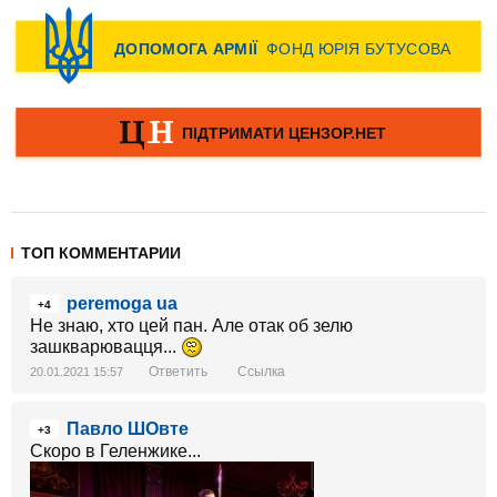
ТОП КОММЕНТАРИИ
peremoga ua
+4
Не знаю, хто цей пан. Але отак об зелю
зашкварювацця...
Ответить
Ссылка
20.01.2021 15:57
Павло ШОвте
+3
Скоро в Геленжике...