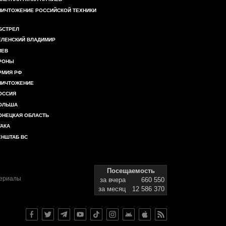
НИЧТОЖЕНИЕ РОССИЙСКОЙ ТЕХНИКИ
БСТРЕЛ
ЕЛЕНСКИЙ ВЛАДИМИР
ИЕВ
РОНЫ
РМИЯ РФ
НИЧТОЖЕНИЕ
ОССИЯ
ОЛЬША
ОНЕЦКАЯ ОБЛАСТЬ
ТАКА
ЕНШТАБ ВС
Посещаемость
териалы
за вчера
660 550
за месяц
12 586 370