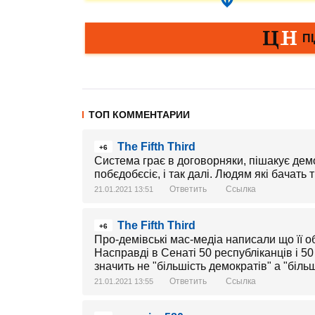
ТОП КОММЕНТАРИИ
The Fifth Third
+6
Система грає в договорняки, пішакує дем
побєдобєсіє, і так далі. Людям які бачать 
Ответить
Ссылка
21.01.2021 13:51
The Fifth Third
+6
Про-демівські мас-медіа написали що її о
Насправді в Сенаті 50 республіканців і 5
значить не "більшість демократів" а "біл
Ответить
Ссылка
21.01.2021 13:55