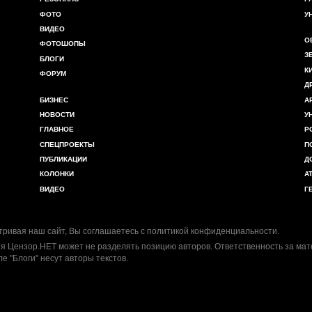
ФОТО
У
ВИДЕО
О
ФОТОШОПЫ
З
БЛОГИ
К
ФОРУМ
Д
БИЗНЕС
А
НОВОСТИ
У
ГЛАВНОЕ
Р
СПЕЦПРОЕКТЫ
П
ПУБЛИКАЦИИ
Д
КОЛОНКИ
А
ВИДЕО
Г
ривая наш сайт, Вы соглашаетесь с
политикой конфиденциальности
.
я Цензор.НЕТ может не разделять позицию авторов. Ответственность за ма
ле "Блоги" несут авторы текстов.