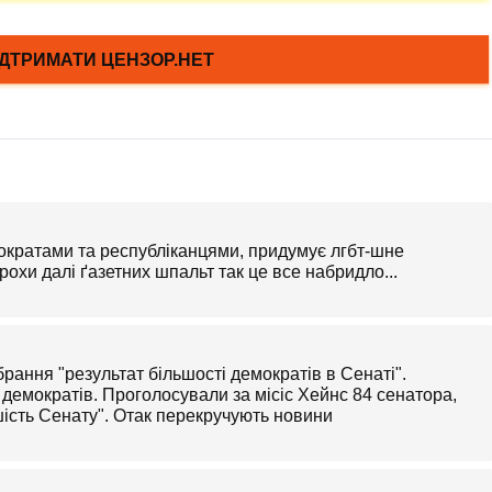
ократами та республіканцями, придумує лгбт-шне
трохи далі ґазетних шпальт так це все набридло...
брання "результат більшості демократів в Сенаті".
0 демократів. Проголосували за місіс Хейнс 84 сенатора,
ьшість Сенату". Отак перекручують новини