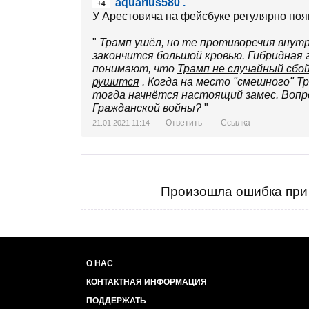
aquarius580 .
+4
У Арестовича на фейсбуке регулярно по
"
Трамп ушёл, но те противоречия внутр
закончится большой кровью. Гибридная 
понимают, что
Трамп не случайный сбо
рушится
. Когда на место "смешного" 
тогда начнётся настоящий замес. Вопр
Гражданской войны?
"
Ответить
Ссылка
21.01.2021 11:14
Произошла ошибка при 
О НАС
КОНТАКТНАЯ ИНФОРМАЦИЯ
ПОДДЕРЖАТЬ