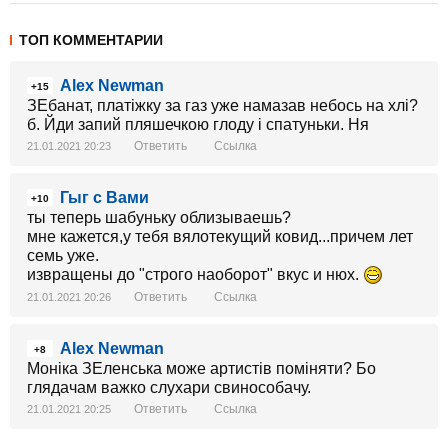
ТОП КОММЕНТАРИИ
Alex Newman
+15
ЗЕбанат, платіжку за газ уже намазав небось на хлі?
б. Йди запий пляшечкою глоду і спатуньки. Ня
Ответить
Ссылка
21.01.2021 20:23
Гыг с Вами
+10
ты теперь шабуньку облизываешь?
мне кажется,у тебя вялотекущий ковид...причем лет
семь уже.
извращены до "строго наоборот" вкус и нюх.
Ответить
Ссылка
21.01.2021 20:26
Alex Newman
+8
Моніка ЗЕленська може артистів поміняти? Бо
глядачам важко слухари свинособачу.
Ответить
Ссылка
21.01.2021 20:25