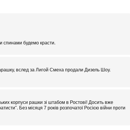
и спинами будемо красти.
рашку, вслед за Лигой Смеха продали Дизель Шоу.
ських корпуси рашки зі штабом в Ростові! Досить вже
ратисти". Без місяця 7 років розпочатої Росією війни проти