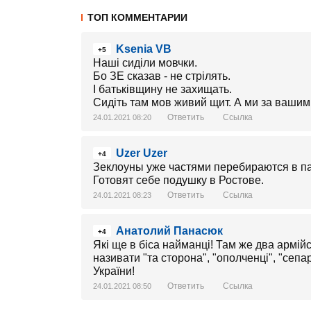
ТОП КОММЕНТАРИИ
Ksenia VB
+5
Наші сиділи мовчки.
Бо ЗЕ сказав - не стрілять.
І батьківщину не захищать.
Сидіть там мов живий щит. А ми за вашим
Ответить
Ссылка
24.01.2021 08:20
Uzer Uzer
+4
Зеклоуны уже частями перебираются в па
Готовят себе подушку в Ростове.
Ответить
Ссылка
24.01.2021 08:23
Анатолий Панасюк
+4
Які ще в біса найманці! Там же два армій
називати "та сторона", "ополченці", "сепа
України!
Ответить
Ссылка
24.01.2021 08:50