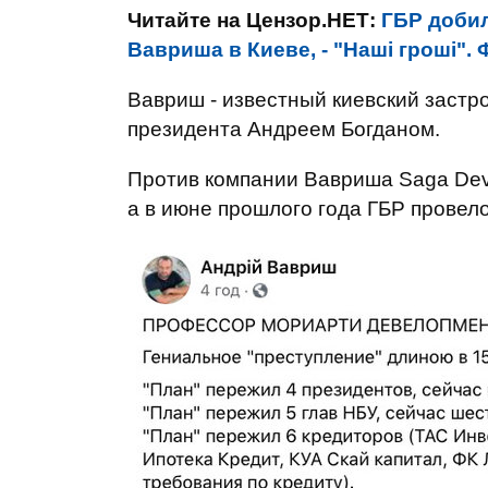
Читайте на Цензор.НЕТ:
ГБР добил
Вавриша в Киеве, - "Наші гроші".
Вавриш - известный киевский заст
президента Андреем Богданом.
Против компании Вавриша Saga Dev
а в июне прошлого года ГБР провел