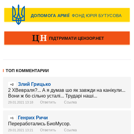
ТОП КОММЕНТАРИИ
Злий Грицько
+2
2 ХВевраля?... А я думав шо як завжди на канікули...
Вони ж бо сільно усталі... Трударі наші...
Ответить
Ссылка
29.01.2021 13:18
Генрих Ричи
+1
Переработались БиоМусор.
Ответить
Ссылка
29.01.2021 13:21