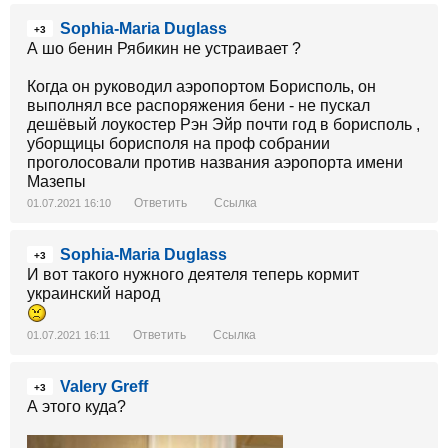
Sophia-Maria Duglass
+3
А шо бенин Рябикин не устраивает ?
Когда он руководил аэропортом Борисполь, он
выполнял все распоряжения бени - не пускал
дешёвый лоукостер Рэн Эйр почти год в борисполь ,
уборщицы борисполя на проф собрании
проголосовали против названия аэропорта имени
Мазепы
Ответить
Ссылка
01.07.2021 16:10
Sophia-Maria Duglass
+3
И вот такого нужного деятеля теперь кормит
украинский народ
Ответить
Ссылка
01.07.2021 16:11
Valery Greff
+3
А этого куда?