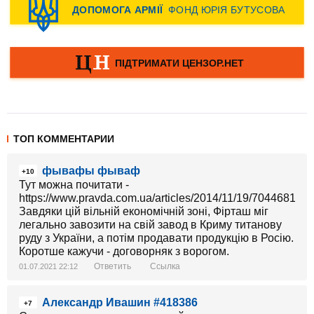
ТОП КОММЕНТАРИИ
фывафы фываф
+10
Тут можна почитати -
https://www.pravda.com.ua/articles/2014/11/19/7044681/
Завдяки цій вільній економічній зоні, Фірташ міг
легально завозити на свій завод в Криму титанову
руду з України, а потім продавати продукцію в Росію.
Коротше кажучи - договорняк з ворогом.
Ответить
Ссылка
01.07.2021 22:12
Александр Ивашин #418386
+7