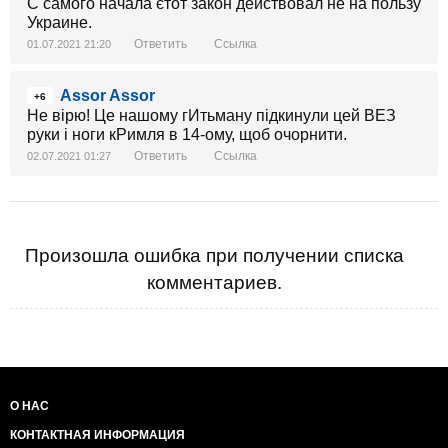
С самого начала єтот закон действовал не на пользу
Украине.
Ответить
Ссылка
01.07.2021 21:20
Assor Assor
+6
Не вірю! Це нашому гИтьману підкинули цей ВЕЗ
руки і ноги кРимля в 14-ому, щоб очорнити.
Ответить
Ссылка
02.07.2021 01:27
Произошла ошибка при получении списка
комментариев.
О НАС
КОНТАКТНАЯ ИНФОРМАЦИЯ