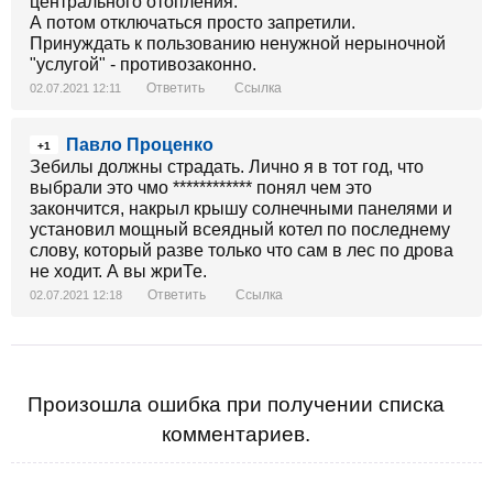
центрального отопления.
А потом отключаться просто запретили.
Принуждать к пользованию ненужной нерыночной
"услугой" - противозаконно.
Ответить
Ссылка
02.07.2021 12:11
Павло Проценко
+1
Зебилы должны страдать. Лично я в тот год, что
выбрали это чмо ************ понял чем это
закончится, накрыл крышу солнечными панелями и
установил мощный всеядный котел по последнему
слову, который разве только что сам в лес по дрова
не ходит. А вы жриТе.
Ответить
Ссылка
02.07.2021 12:18
Произошла ошибка при получении списка
комментариев.