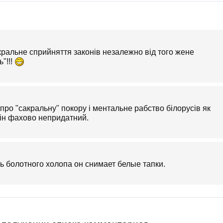
акральне сприйняття законів незалежно від того жене
"!!!
 про "сакральну" покору і ментальне рабство білорусів як
він фахово непридатний.
ь болотного холопа он снимает белые тапки.