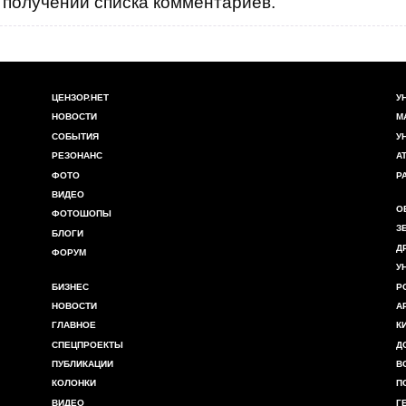
получении списка комментариев.
ЦЕНЗОР.НЕТ
У
НОВОСТИ
М
СОБЫТИЯ
У
РЕЗОНАНС
А
ФОТО
Р
ВИДЕО
О
ФОТОШОПЫ
З
БЛОГИ
Д
ФОРУМ
У
БИЗНЕС
Р
НОВОСТИ
А
ГЛАВНОЕ
К
СПЕЦПРОЕКТЫ
Д
ПУБЛИКАЦИИ
В
КОЛОНКИ
П
ВИДЕО
Г