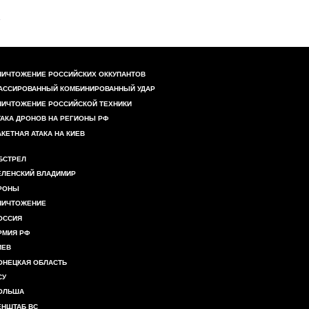
НИЧТОЖЕНИЕ РОССИЙСКИХ ОККУПАНТОВ
АССИРОВАННЫЙ КОМБИНИРОВАННЫЙ УДАР
НИЧТОЖЕНИЕ РОССИЙСКОЙ ТЕХНИКИ
ТАКА ДРОНОВ НА РЕГИОНЫ РФ
АКЕТНАЯ АТАКА НА КИЕВ
БСТРЕЛ
ЕЛЕНСКИЙ ВЛАДИМИР
РОНЫ
НИЧТОЖЕНИЕ
ОССИЯ
РМИЯ РФ
ИЕВ
ОНЕЦКАЯ ОБЛАСТЬ
СУ
ОЛЬША
ЕНШТАБ ВС