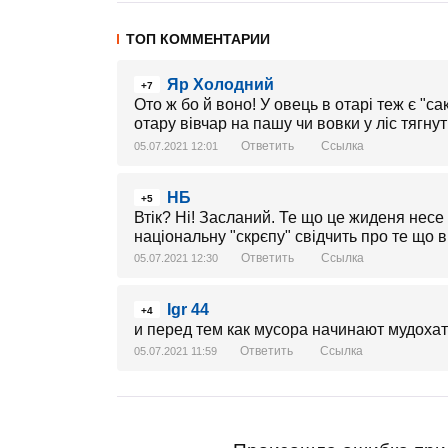
ТОП КОММЕНТАРИИ
Яр Холодний
+7
Ото ж бо й воно! У овець в отарі теж є "с
отару вівчар на пашу чи вовки у ліс тягнуть
Ответить
Ссылка
05.07.2021 12:01
НБ
+5
Втік? Ні! Засланий. Те що це жиденя несе
національну "скрєпу" свідчить про те що 
Ответить
Ссылка
05.07.2021 12:30
Igr 44
+4
и перед тем как мусора начинают мудохат
Ответить
Ссылка
05.07.2021 11:59