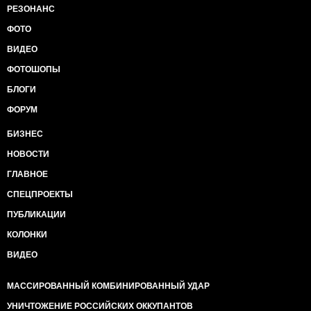
величезне щастя є батальйони, бригади, які не
РЕЗОНАНС
дають ворогові підняти голову... Такі підрозділи -
основа нашої армії, її гордість і ядро
ФОТО
обороноздатності. Цінуємо кожного з вас і робимо
ВИДЕО
все для вас, фізично важко, але із величезним
задоволенням працюємо з вами...
ФОТОШОПЫ
БЛОГИ
Тим часом, бездіяльність і регулярна підміна
стратегічних завдань дрібними тактичними діями
ФОРУМ
змушує нашу армію не звільняти наші території, а
БИЗНЕС
оборонятися, пасивно захищатися і дозволяти
ворогові:
НОВОСТИ
- регулярно активно відновлювати зруйновані
ГЛАВНОЕ
опорні пункти чи ВОПи, з врахуванням всіх
СПЕЦПРОЕКТЫ
недоліків, що виявлені в результаті нанесення
вогневих вражень нашими підрозділами;
ПУБЛИКАЦИИ
КОЛОНКИ
- постійно облаштовувати нові вогневі точки в
місцях, що знаходяться в зонах прямого
ВИДЕО
спостереження з наших СП;
- безперешкодно здійснювати будь-які роботи по
МАССИРОВАННЫЙ КОМБИНИРОВАННЫЙ УДАР
будівництву нових ВОПів, СП тощо, з виходом за
межі попередньої лінії оборони вперед;
УНИЧТОЖЕНИЕ РОССИЙСКИХ ОККУПАНТОВ