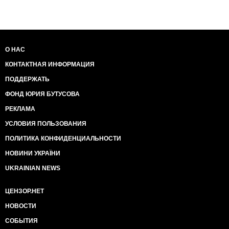
повноважень на прийняття рішень... Життєво
важливих рішень... Для підрозділу, фронту і країни,
зрештою...
Все це посилюється цілим стадом непотрібу, якими
О НАС
рясно засівають військомати нашу армію,
КОНТАКТНАЯ ИНФОРМАЦИЯ
виконуючи план... Вдодаток йдуть справжні офіцери
і бійці, що не витримують цього трешу...
ПОДДЕРЖАТЬ
ФОНД ЮРИЯ БУТУСОВА
Тож, маємо армію крючкотворів, алкашів,
бюрократів, ледарів, злодіїв, зрадників і бездіяльних
РЕКЛАМА
щурів...
УСЛОВИЯ ПОЛЬЗОВАНИЯ
Військові повинні воювати. Це аксіома. Бої
ПОЛИТИКА КОНФИДЕНЦИАЛЬНОСТИ
навчають, згуртовують, гартують, не дають
занепадати бойовому духу і обкладатись
НОВИНИ УКРАЇНИ
обтяжливим побутом...
UKRAINIAN NEWS
Останнім часом ворог потужно посилив тиск, тихо
ЦЕНЗОР.НЕТ
просуваючись та дільницях в зонах відповідальності
"миротворців" і артою - де командири розуміють
НОВОСТИ
своє призначення, здійснюючи постійний
СОБЫТИЯ
адекватний опір чи дію на випередження. На