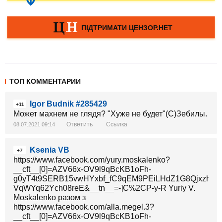
ТОП КОММЕНТАРИИ
Igor Budnik #285429
+11
Может махнем не глядя? "Хуже не будет"(С)Зебилы.
Ответить
Ссылка
08.07.2021 09:14
Ksenia VB
+7
https://www.facebook.com/yury.moskalenko?
__cft__[0]=AZV66x-OV9l9qBcKB1oFh-
g0yT4t9SERB15vwHYxbf_fC9qEM9PEiLHdZ1G8QjxzhXf
VqWYq62Ych08reE&__tn__=-]C%2CP-y-R Yuriy V.
Moskalenko разом з
https://www.facebook.com/alla.megel.3?
__cft__[0]=AZV66x-OV9l9qBcKB1oFh-