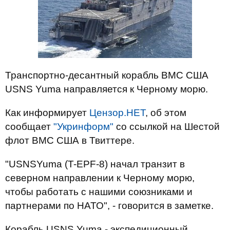
Транспортно-десантный корабль ВМС США
USNS Yuma направляется к Черному морю.
Как информирует
Цензор.НЕТ
, об этом
сообщает
"Укринформ"
со ссылкой на Шестой
флот ВМС США в Твиттере.
"USNSYuma (T-EPF-8) начал транзит в
северном направлении к Черному морю,
чтобы работать с нашими союзниками и
партнерами по НАТО", - говорится в заметке.
Корабль USNS Yuma - экспедиционный