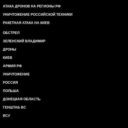
- заходити в сірі зони на окремих ділянках фронту
АТАКА ДРОНОВ НА РЕГИОНЫ РФ
для здійснення мінування тощо;
- критично скорочувати відстань для спостереження;
УНИЧТОЖЕНИЕ РОССИЙСКОЙ ТЕХНИКИ
- отримувати можливість для більш оперативного
РАКЕТНАЯ АТАКА НА КИЕВ
виявлення активних дій з нашого боку та
реагування на них;
ОБСТРЕЛ
- окопуватись на критично близьких до наших
ЗЕЛЕНСКИЙ ВЛАДИМИР
позицій відстанях;
- здійснювали постійні розвідувальні прольоти над
ДРОНЫ
нашими опорними і спостережними пунктами,
отримуючи деталізовані фотоматеріали,
КИЕВ
зображення наших позицій, розташування бойової
АРМИЯ РФ
техніки, маскування тощо;
- здійснювати скиди *********** за допомогою БПЛА.
УНИЧТОЖЕНИЕ
РОССИЯ
Наразі, напрошуються невтішні висновки…
ПОЛЬША
Ведемо війну фрагментовано, нерегулярно,
ДОНЕЦКАЯ ОБЛАСТЬ
хаотично та, дуже часто, приховано від військового
керівництва, не маючи ні бойових розпоряджень, ні
ГЕНШТАБ ВС
планування дій на упередження...
ВСУ
Армія, яка не воює на передовій, втрачає