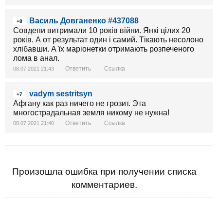
Василь Довганенко #437088
+8
Совдепи витримали 10 років війни. Янкі цілих 20
років. А от результат один і самий. Тікають несолоно
хлібавши. А їх маріонетки отримають розпеченого
лома в анал.
Ответить
Ссылка
08.07.2021 21:43
vadym sestritsyn
+7
Афгану как раз ничего не грозит. Эта
многострадальная земля никому не нужна!
Ответить
Ссылка
08.07.2021 21:40
Произошла ошибка при получении списка
комментариев.