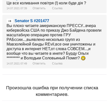
Це все коливання повітря (!) коли буде дія ?
Ответить
Ссылка
14.07.2021 07:39
Senator S #201477
+3
Вы плохо читаете американскую ПРЕССУ...вчера
кибервойска США по приказу Джо Байдена провели
масштабную операцию против ГРУ
РАБссии...,выявлено несколько групп из
Мавзолейной банды REvil,все они уничтожены и
доступа в интернет НЕТ,от слова СОВСЕМ...,и
вообще что вы читаете в инете? Бурду Ольги
********* и Володьки Соловьиный Помет?
Ответить
Ссылка
14.07.2021 07:49
Произошла ошибка при получении списка
комментариев.