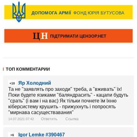
ТОП КОММЕНТАРИИ
Яр Холодний
+10
Та не "заявлять про заходи" треба, а "вживать" їх!
Поки будете язиками "баляндрасить" - кацапи будуть
"срать" (і вам і на вас) Як тільки почнете їм їхню
кіберсистему крушить - прижухнуть і попросять
"мирнава сасуществавания"
Ответить
Ссылка
14.07.2021 07:42
Igor Lemke #390467
+6