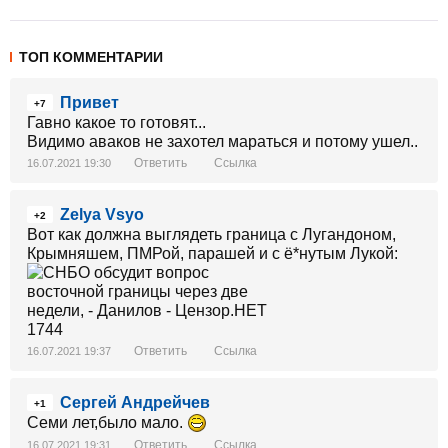
ТОП КОММЕНТАРИИ
Привет
+7
Гавно какое то готовят...
Видимо аваков не захотел мараться и потому ушел..
Ответить
Ссылка
16.07.2021 19:30
Zelya Vsyo
+2
Вот как должна выглядеть граница с Лугандоном,
Крымняшем, ПМРой, парашей и с ё*нутым Лукой:
Ответить
Ссылка
16.07.2021 19:37
Сергей Андрейчев
+1
Семи лет,было мало.
Ответить
Ссылка
16.07.2021 19:31