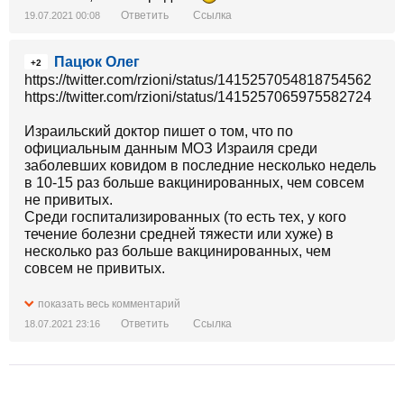
Ответить
Ссылка
19.07.2021 00:08
Пацюк Олег
+2
https://twitter.com/rzioni/status/1415257054818754562
https://twitter.com/rzioni/status/1415257065975582724
Израильский доктор пишет о том, что по
официальным данным МОЗ Израиля среди
заболевших ковидом в последние несколько недель
в 10-15 раз больше вакцинированных, чем совсем
не привитых.
Среди госпитализированных (то есть тех, у кого
течение болезни средней тяжести или хуже) в
несколько раз больше вакцинированных, чем
совсем не привитых.
Ссылки приведены, каждый может сам проверить
показать весь комментарий
на оф. сайте МОЗ Израиля.
Ответить
Ссылка
18.07.2021 23:16