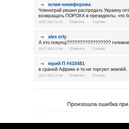
юлия никифорова
+1
Членограй решил распродать Украину опто
возвращать ПОРОХА в президенты, что бы
Ответить
Ссылка
19.07.2021 13:43
alex orly
+1
А хто покупці????????????????? головне щ
Ответить
Ссылка
19.07.2021 13:44
юрий П #410481
+1
в сраной Африке и то не торгуют землёй.
Ответить
Ссылка
19.07.2021 13:46
Произошла ошибка при 