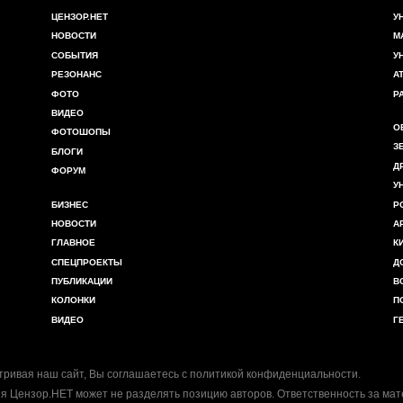
ЦЕНЗОР.НЕТ
У
НОВОСТИ
М
СОБЫТИЯ
У
РЕЗОНАНС
А
ФОТО
Р
ВИДЕО
О
ФОТОШОПЫ
З
БЛОГИ
Д
ФОРУМ
У
БИЗНЕС
Р
НОВОСТИ
А
ГЛАВНОЕ
К
СПЕЦПРОЕКТЫ
Д
ПУБЛИКАЦИИ
В
КОЛОНКИ
П
ВИДЕО
Г
ривая наш сайт, Вы соглашаетесь с
политикой конфиденциальности
.
я Цензор.НЕТ может не разделять позицию авторов. Ответственность за ма