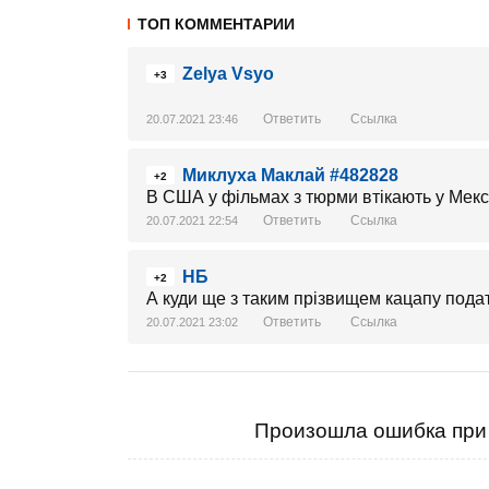
ТОП КОММЕНТАРИИ
Zelya Vsyo
+3
Ответить
Ссылка
20.07.2021 23:46
Миклуха Маклай #482828
+2
В США у фільмах з тюрми втікають у Мексик
Ответить
Ссылка
20.07.2021 22:54
НБ
+2
А куди ще з таким прізвищем кацапу пода
Ответить
Ссылка
20.07.2021 23:02
Произошла ошибка при 