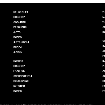
ЦЕНЗОР.НЕТ
У
НОВОСТИ
М
СОБЫТИЯ
У
РЕЗОНАНС
А
ФОТО
Р
ВИДЕО
О
ФОТОШОПЫ
З
БЛОГИ
Д
ФОРУМ
Р
БИЗНЕС
К
НОВОСТИ
У
ГЛАВНОЕ
А
СПЕЦПРОЕКТЫ
Д
ПУБЛИКАЦИИ
В
КОЛОНКИ
П
ВИДЕО
Г