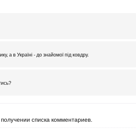
у, а в Україні - до знайомої під ковдру.
тись?
получении списка комментариев.