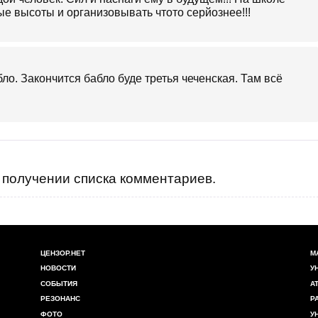
е высоты и организовывать чтото серйознее!!!
абло. Закончится бабло буде третья чеченская. Там всё
получении списка комментариев.
ЦЕНЗОР.НЕТ
М
НОВОСТИ
У
СОБЫТИЯ
А
РЕЗОНАНС
Р
ФОТО
У