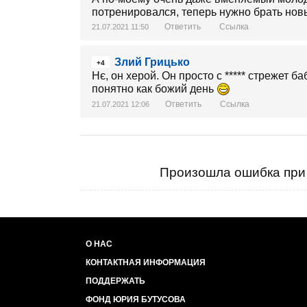
потренировался, теперь нужно брать новы
Ответить
Ссылка
21.07.2021 11:50
Злий Грицько
+4
Нє, он херой. Он просто с ***** стрежет б
понятно как божий день
Ответить
Ссылка
21.07.2021 12:06
Произошла ошибка при 
О НАС
КОНТАКТНАЯ ИНФОРМАЦИЯ
ПОДДЕРЖАТЬ
ФОНД ЮРИЯ БУТУСОВА