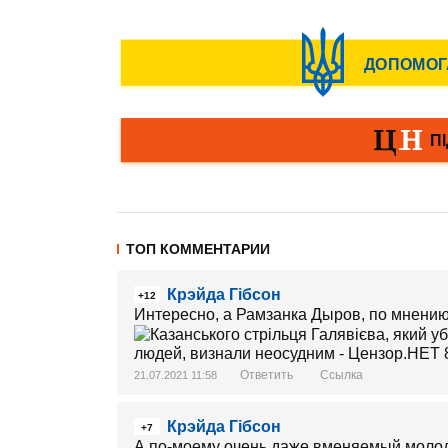
ТОП КОММЕНТАРИИ
Крэйда Гібсон
+12
Интересно, а Рамзанка Дыров, по мнени
Ответить
Ссылка
21.07.2021 11:58
Крэйда Гібсон
+7
А по-моему очень даже вменяемый молодо