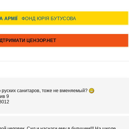
ю руских санитаров, тоже не вменяемый?
й человек. Сил и наснаги ему в будущем!!! На школе