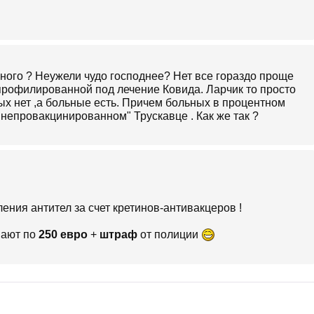
нного ? Неужели чудо господнее? Нет все гораздо проще
профилированной под лечение Ковида. Ларчик то просто
ых нет ,а больные есть. Причем больных в процентном
"непровакцинированном" Трускавце . Как же так ?
ения антител за счет кретинов-антивакцеров !
пают по
250 евро
+
штраф
от полиции