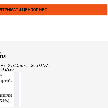
.
тя !
jf2P2TXvZ15yqk6rItGug-Q7zA-
s640-nd