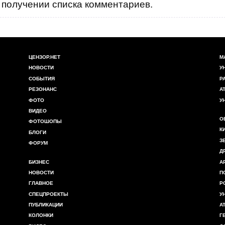
получении списка комментариев.
ЦЕНЗОР.НЕТ
М
НОВОСТИ
У
СОБЫТИЯ
Р
РЕЗОНАНС
А
ФОТО
У
ВИДЕО
О
ФОТОШОПЫ
К
БЛОГИ
З
ФОРУМ
Д
БИЗНЕС
А
НОВОСТИ
П
ГЛАВНОЕ
Р
СПЕЦПРОЕКТЫ
У
ПУБЛИКАЦИИ
А
КОЛОНКИ
Г