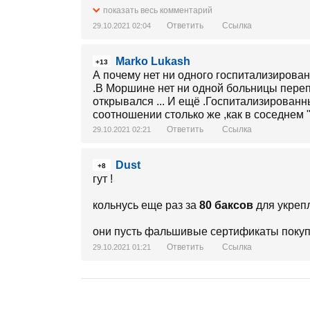
показать весь комментарий
Ответить
Ссылка
29.10.2021 02:04
Marko Lukash
+13
А почему нет ни одного госпитализирова
.В Моршине нет ни одной больницы пере
открывался ... И ещё .Госпитализированн
соотношении столько же ,как в соседнем 
Ответить
Ссылка
29.10.2021 02:21
Dust
+8
гут !
кольнусь еще раз за
80 баксов
для укрепл
они пусть фальшивые сертификаты поку
Ответить
Ссылка
29.10.2021 01:21