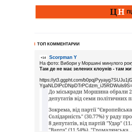
ТОП КОММЕНТАРИИ
Scorpman Y
+14
На фото: Вибори у Моршині минулого року
Там де не має зелених клоунів - там жит
https://yt3.ggpht.com/b0pqjPyyayg7SUJu1
YgaNLDlPcDNpDTrPCdzm_iJ5RDWuIs9S=