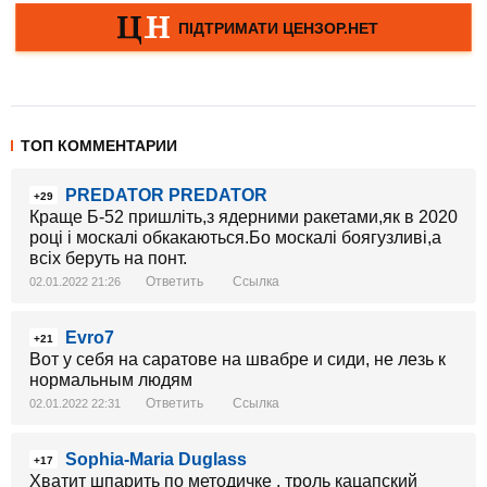
ТОП КОММЕНТАРИИ
PREDATOR PREDATOR
+29
Краще Б-52 пришліть,з ядерними ракетами,як в 2020
році і москалі обкакаються.Бо москалі боягузливі,а
всіх беруть на понт.
Ответить
Ссылка
02.01.2022 21:26
Evro7
+21
Вот у себя на саратове на швабре и сиди, не лезь к
нормальным людям
Ответить
Ссылка
02.01.2022 22:31
Sophia-Maria Duglass
+17
Хватит шпарить по методичке , троль кацапский