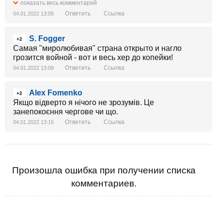
реформ что ли....
показать весь комментарий
Ответить
Ссылка
04.01.2022 13:05
S. Fogger
+2
Самая "миролюбивая" страна открыто и нагло
грозится войной - вот и весь хер до копейки!
Ответить
Ссылка
04.01.2022 13:09
Alex Fomenko
+2
Якщо відверто я нічого не зрозумів. Це
занепокоєння чергове чи що.
Ответить
Ссылка
04.01.2022 13:15
Произошла ошибка при получении списка
комментариев.