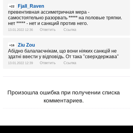
Fjall_Raven
+22
превентивная ассиметричная мера -
самостоятельно разорвать ***** на половые тряпки.
нет ***** - нет и санкций против него.
Ответить
Ссылка
13.01.2022 12:36
Ziu Zou
+16
Абідно балалаєчнікам, що вони ніяких санкцій не
здатні ввести у відповідь. От така "сверхдержава"
Ответить
Ссылка
13.01.2022 12:39
Произошла ошибка при получении списка
комментариев.