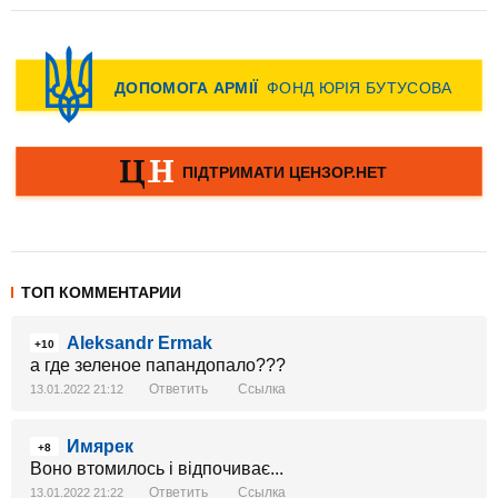
ТОП КОММЕНТАРИИ
Aleksandr Ermak
+10
а где зеленое папандопало???
Ответить
Ссылка
13.01.2022 21:12
Имярек
+8
Воно втомилось і відпочиває...
Ответить
Ссылка
13.01.2022 21:22