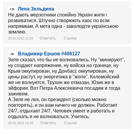
Лена Зельдина
+11
Не дають мерзотники спокійно Україні жити і
розвиватися. Штучно створюють хаос по всім
напрямкам. А мета одна - заволодіти українською
землею.
Ответить
Ссылка
20.01.2022 11:33
Владимир Ершов #406127
+8
Зеля сказал, что бы не волновались. Ну "минируют",
ну создают напряжение, ну войска на границе, ну
Крым оккупирован, ну Донбасс оккупирован, ну
цены растут, ну энергетика в "жопе". Коломойский
же не волнуется, Трухин же отмазан, Юзик же в
эйфории. Вот Петра Алексеевича посадим и тогда
заживем.
А Зеля не лох, он президент (сколько можно
повторять), и он вам ничего не должен. Работает
24/7, отдыхает 24/7. Человек умеет и работать и
отдыхать и не волноваться. Учитесь.
Ответить
Ссылка
20.01.2022 12:18