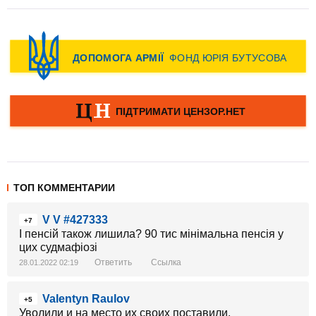
ТОП КОММЕНТАРИИ
V V #427333
+7
І пенсій також лишила? 90 тис мінімальна пенсія у
цих судмафіозі
Ответить
Ссылка
28.01.2022 02:19
Valentyn Raulov
+5
Уволили и на место их своих поставили.