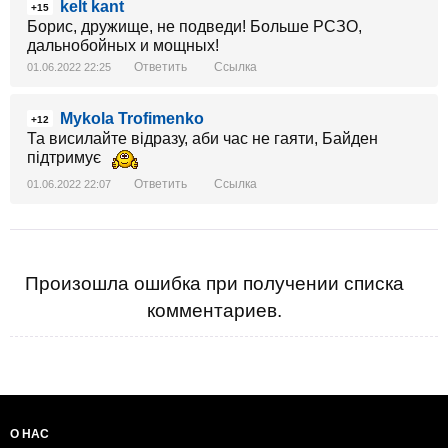
kelt kant
+15
Борис, дружище, не подведи! Больше РСЗО,
дальнобойных и мощных!
Ответить
Ссылка
01.06.2022 22:25
Mykola Trofimenko
+12
Та висилайте відразу, аби час не гаяти, Байден
підтримує
Ответить
Ссылка
01.06.2022 22:07
Произошла ошибка при получении списка
комментариев.
О НАС