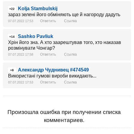
Kolja Stambulskij
+22
зараз зелені його обміняють ще й нагороду дадуть
Ответить
Ссылка
07.07.2022 17:53
Sashko Pavliuk
+14
Хрін його зна. А хто заарештував того, хто наказав
розмінувати Чонгар?
Ответить
Ссылка
07.07.2022 17:58
Александр Чуднивец #474549
+8
Використані гумові вироби викидають...
Ответить
Ссылка
07.07.2022 17:53
Произошла ошибка при получении списка
комментариев.