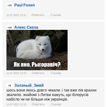
Paul Foxen
+10
Ответить
Ссылка
11.07.2022 12:11
Алекс Скела
+10
Ответить
Ссылка
11.07.2022 12:23
Зэлэный_Змий
+9
шось вони якось довго чекали. і так вже пів крахни
звалило. знайомі з Литви кажуть, що білорусів
набігло чи не більше ніж українців.
Ответить
Ссылка
11.07.2022 12:15