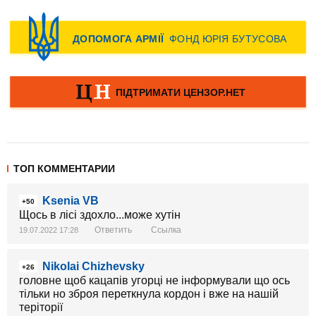
ТОП КОММЕНТАРИИ
Ksenia VB
+50
Щось в лісі здохло...може хутін
Ответить
Ссылка
19.07.2022 17:28
Nikolai Chizhevsky
+26
головне щоб кацапів угорці не інформували що ось
тільки но зброя переткнула кордон і вже на нашій
теріторії