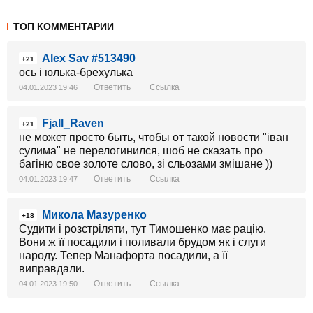
ТОП КОММЕНТАРИИ
Alex Sav #513490
+21
ось і юлька-брехулька
Ответить
Ссылка
04.01.2023 19:46
Fjall_Raven
+21
не может просто быть, чтобы от такой новости "іван
сулима" не перелогинился, шоб не сказать про
багіню свое золоте слово, зі сльозами змішане ))
Ответить
Ссылка
04.01.2023 19:47
Микола Мазуренко
+18
Судити і розстріляти, тут Тимошенко має рацію.
Вони ж її посадили і поливали брудом як і слуги
народу. Тепер Манафорта посадили, а її
виправдали.
Ответить
Ссылка
04.01.2023 19:50