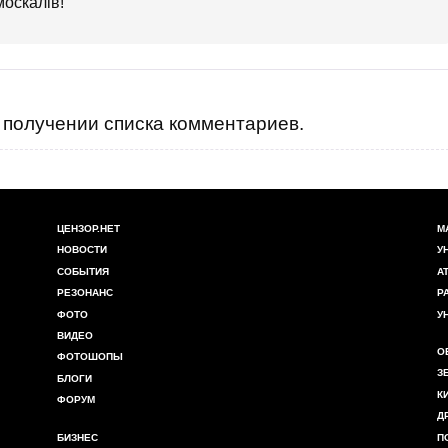
москалів!
получении списка комментариев.
ЦЕНЗОР.НЕТ
М
НОВОСТИ
У
СОБЫТИЯ
А
РЕЗОНАНС
Р
ФОТО
У
ВИДЕО
О
ФОТОШОПЫ
З
БЛОГИ
К
ФОРУМ
Д
БИЗНЕС
П