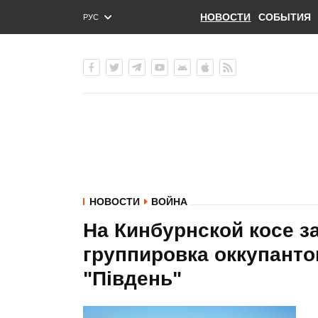
НОВОСТИ
СОБЫТИЯ
РУС
ENG
УКР
НОВОСТИ
ВОЙНА
На Кинбурнской косе з
группировка оккупантов
"Південь"