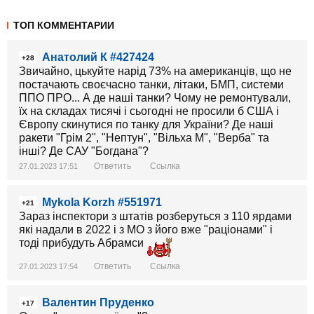
ТОП КОММЕНТАРИИ
Анатолий К #427424
+28
Звичайно, цькуйте нарід 73% на американців, що не
постачають своєчасно танки, літаки, БМП, системи
ППО ПРО... А де наші танки? Чому не ремонтували,
їх на складах тисячі і сьогодні не просили б США і
Європу скинутися по танку для України? Де наші
ракети "Грім 2", "Нептун", "Вільха М", "Верба" та
інші? Де САУ "Богдана"?
Ответить
Ссылка
27.01.2023 17:51
Mykola Korzh #551971
+21
Зараз інспектори з штатів розберуться з 110 ярдами
які надали в 2022 і з МО з його вже "раціонами" і
тоді прибудуть Абрамси
Ответить
Ссылка
27.01.2023 17:54
Валентин Пруденко
+17