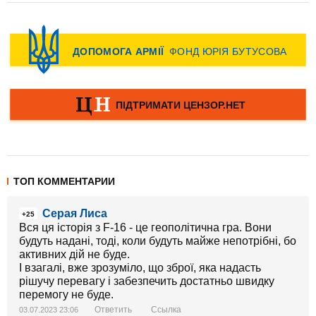
ТОП КОММЕНТАРИИ
Серая Лиса
+25
Вся ця історія з F-16 - це геополітична гра. Вони
будуть надані, тоді, коли будуть майже непотрібні, бо
активних дій не буде.
І взагалі, вже зрозуміло, що зброї, яка надасть
рішучу перевагу і забезпечить достатньо швидку
перемогу не буде.
Ответить
Ссылка
03.07.2023 23:06