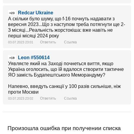
Redcar Ukraine
+23
А скільки було шуму, що f-16 почнуть надавати з
вересня 2023...Що з наступом треба потягнути ще 2-
3 місяці...Реальність жорстокіша: вже навіть не
перші місяці 2024 року
Ответить
Ссылка
03.07.2023 23:01
Leon #550614
+19
Уявляєте який на Заході почнеться виття, якщо
Україна оголосить, що їй вдалося створити тактичне
ЯО замість Будапештського Меморандуму?
Напевно, введуть санкції у 100 разів сильніше, ніж
проти Москви
Ответить
Ссылка
03.07.2023 23:02
Произошла ошибка при получении списка