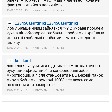
рівень. А то якесь НАТО. Мавпи напевно ( хоча не
факт) оцінять його величність.
Ответить
Ссылка
13.07.2023 21:23
123456asdfghjkl 123456asdfghjkl
+9
Йому більше нічим зайнятися??? В Україні проблем
куча а він обговорює глобальні проблеми з країнами
які на оті глобальні проблеми немають жодного
впливу.
Ответить
Ссылка
13.07.2023 21:36
kelt kant
+8
лишилося заручитися підтримкою міжгалактичного
руху "жирафи за мир" та конфедерації зебр-
миротворців, а після станцювати на Банковій танок
миру з бубнами і ось тоді 100% все якось само
розсосеться та замириться...
Ответить
Ссылка
13.07.2023 21:31