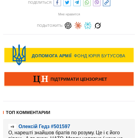
ПОДЕЛИТЬСЯ:
Мне нравится
ПОДЫТОЖИТЬ:
ТОП КОММЕНТАРИИ
Олексій Гедз #501597
+9
О, нарешті знайшов братів по розуму. Це і є його