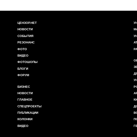
ЦЕНЗОР.НЕТ
У
НОВОСТИ
М
СОБЫТИЯ
У
РЕЗОНАНС
А
ФОТО
Р
ВИДЕО
О
ФОТОШОПЫ
З
БЛОГИ
Д
ФОРУМ
У
БИЗНЕС
Р
НОВОСТИ
А
ГЛАВНОЕ
К
СПЕЦПРОЕКТЫ
Д
ПУБЛИКАЦИИ
В
КОЛОНКИ
П
ВИДЕО
Г