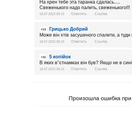
На хрен тебе эта таранка сдалась.....
Свеженького надо палить, свеженького!!!
Ответить
Ссылка
18.07.2023 09:13
Грицько Добрий
+13
Може він хтів засушеного спалити, а туд
Ответить
Ссылка
18.07.2023 09:19
5 копійок
+11
В яких в"єтнамках він був? Якщо не в сині
Ответить
Ссылка
18.07.2023 09:14
Произошла ошибка при 